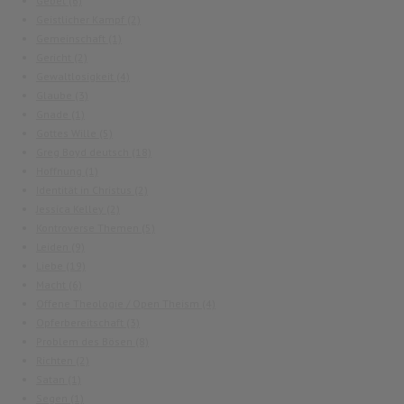
Gebet
(6)
Geistlicher Kampf
(2)
Gemeinschaft
(1)
Gericht
(2)
Gewaltlosigkeit
(4)
Glaube
(3)
Gnade
(1)
Gottes Wille
(5)
Greg Boyd deutsch
(18)
Hoffnung
(1)
Identität in Christus
(2)
Jessica Kelley
(2)
Kontroverse Themen
(5)
Leiden
(9)
Liebe
(19)
Macht
(6)
Offene Theologie / Open Theism
(4)
Opferbereitschaft
(3)
Problem des Bösen
(8)
Richten
(2)
Satan
(1)
Segen
(1)