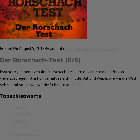
Posted On August 9, 2017
By admin
In
Die Liebe ist nicht zu stoppen
Der Rorschach-Test (6/6)
Psychologen benutzen den Rorschach-Test, um das Innere einer Person
widerzuspiegeln. Ähnlich verhält es sich mit der Art und Weise, wie wir die Welt
sehen und sogar, wie wir die Schrift lesen.
Mehr
Topschlagworte
Angst
(2)
Apologetik
(2)
Bund
(2)
Endzeit
(7)
Freier Wille
(12)