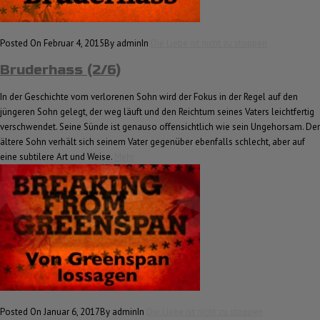
Posted On Februar 4, 2015
By admin
In
Die Liebe ist nicht zu stoppen
Bruderhass (2/6)
In der Geschichte vom verlorenen Sohn wird der Fokus in der Regel auf den
jüngeren Sohn gelegt, der weg läuft und den Reichtum seines Vaters leichtfertig
verschwendet. Seine Sünde ist genauso offensichtlich wie sein Ungehorsam. Der
ältere Sohn verhält sich seinem Vater gegenüber ebenfalls schlecht, aber auf
eine subtilere Art und Weise.
Mehr
Posted On Januar 6, 2017
By admin
In
Die Liebe ist nicht zu stoppen