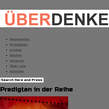
Hauptseite
Predigten
Artikel
Bücher
Autoren
Über uns
Kontakt
Predigten in der Reihe