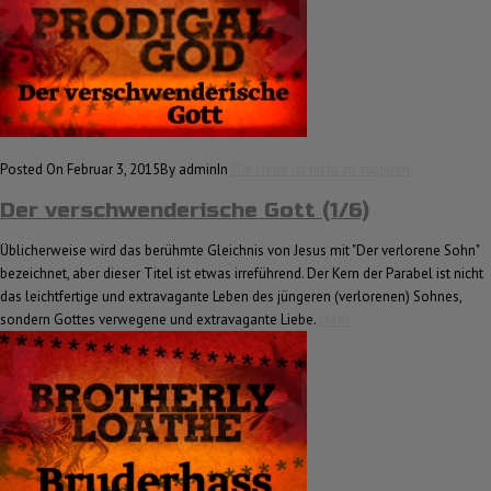
Posted On Februar 3, 2015
By admin
In
Die Liebe ist nicht zu stoppen
Der verschwenderische Gott (1/6)
Üblicherweise wird das berühmte Gleichnis von Jesus mit "Der verlorene Sohn"
bezeichnet, aber dieser Titel ist etwas irreführend. Der Kern der Parabel ist nicht
das leichtfertige und extravagante Leben des jüngeren (verlorenen) Sohnes,
sondern Gottes verwegene und extravagante Liebe.
Mehr