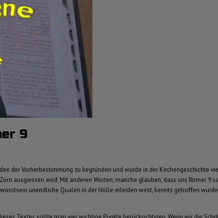
mer 9
Idee der Vorherbestimmung zu begründen und wurde in der Kirchengeschichte vielfä
 Zorn ausgiessen wird. Mit anderen Worten, manche glauben, dass uns Römer 9 sa
usstsein unendliche Qualen in der Hölle erleiden wirst, bereits getroffen wurde.
dieses Textes sollte man vier wichtige Punkte berücksichtigen. Wenn wir die Schri