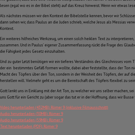
lesen (egal wo es in der Bibel steht) auf das Kreuz hinweist. Wenn wir etwas l
Als nächstes müssen wir den Kontext der Bibelstelle kennen, bevor wir Schlüsse
dann sehen wir, dass Paulus an die Juden schrieb, welche Jesus als Messias verwa
Kontext.
Ein weiteres hilfreiches Werkzeug, um einen solch heiklen Text zu interpretiere
zusammen. Und in Paulus’ eigener Zusammenfassung rückt die Frage des Glaubens in
die Fähigkeit jedes Gesetz einzuhalten.
Und zu guter Letzt benötigen wir ein tieferes Verständnis des Gleichnisses vom
der ein bestimmtes Gefäß formen wollte, dabei aber feststellte, dass der Ton ni
Macht des Töpfers über den Ton, sondern in der Weisheit des Töpfers, der auf di
herstellen will. Vielmehr geht es um die Bereitschaft des Töpfers flexibel zu se
Gott lenkt uns in Einklang mit der Art Ton, zu welcher wir uns selber machen, se
uns Gott für ein Gericht zu (aber sogar das tut er in der Hoffnung, dass wir Busse 
Video herunterladen (432MB): Römer 9 (inklusive Filmausschnitt)
Audio herunterladen (30MB): Römer 9
Audio herunterladen (59MB): Römer 9
Text herunterladen (PDF): Römer 9