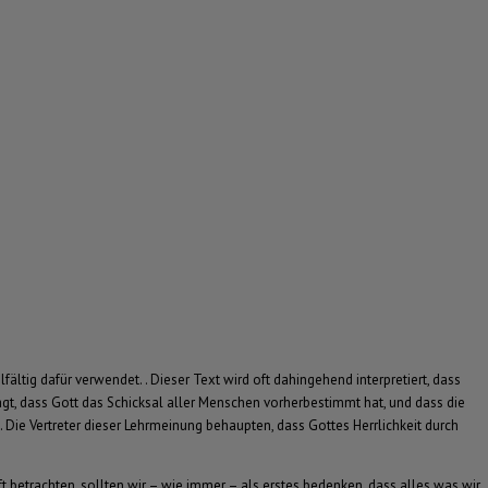
ltig dafür verwendet. . Dieser Text wird oft dahingehend interpretiert, dass
gt, dass Gott das Schicksal aller Menschen vorherbestimmt hat, und dass die
 Die Vertreter dieser Lehrmeinung behaupten, dass Gottes Herrlichkeit durch
ft betrachten, sollten wir – wie immer – als erstes bedenken, dass alles was wir