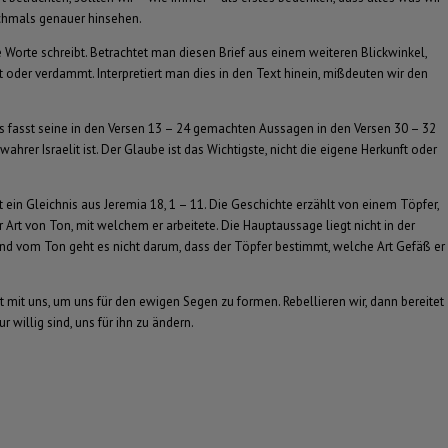
nochmals genauer hinsehen.
 Worte schreibt. Betrachtet man diesen Brief aus einem weiteren Blickwinkel,
t oder verdammt. Interpretiert man dies in den Text hinein, mißdeuten wir den
us fasst seine in den Versen 13 – 24 gemachten Aussagen in den Versen 30 – 32
rer Israelit ist. Der Glaube ist das Wichtigste, nicht die eigene Herkunft oder
ein Gleichnis aus Jeremia 18, 1 – 11. Die Geschichte erzählt von einem Töpfer,
Art von Ton, mit welchem er arbeitete. Die Hauptaussage liegt nicht in der
 und vom Ton geht es nicht darum, dass der Töpfer bestimmt, welche Art Gefäß er
t mit uns, um uns für den ewigen Segen zu formen. Rebellieren wir, dann bereitet
r willig sind, uns für ihn zu ändern.