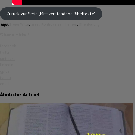
Zurück zur Serie „Missverstandene Bibeltexte“
Tags :
Freier Wille
,
Israel
,
Kontroverse Themen
,
Offenbarung
Share this !
facebook
twitter
pinterest
linkedin
gplus
tumblr
email
Ähnliche Artikel