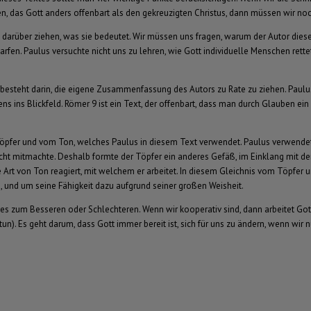
esen, das Gott anders offenbart als den gekreuzigten Christus, dann müssen wir 
 darüber ziehen, was sie bedeutet. Wir müssen uns fragen, warum der Autor diese
rfen. Paulus versuchte nicht uns zu lehren, wie Gott individuelle Menschen rette
n, besteht darin, die eigene Zusammenfassung des Autors zu Rate zu ziehen. Paul
s Blickfeld. Römer 9 ist ein Text, der offenbart, dass man durch Glauben ein wah
 Töpfer und vom Ton, welches Paulus in diesem Text verwendet. Paulus verwendet 
cht mitmachte. Deshalb formte der Töpfer ein anderes Gefäß, im Einklang mit der 
e Art von Ton reagiert, mit welchem er arbeitet. In diesem Gleichnis vom Töpfer
in, und um seine Fähigkeit dazu aufgrund seiner großen Weisheit.
i es zum Besseren oder Schlechteren. Wenn wir kooperativ sind, dann arbeitet Got
tun). Es geht darum, dass Gott immer bereit ist, sich für uns zu ändern, wenn wir nu