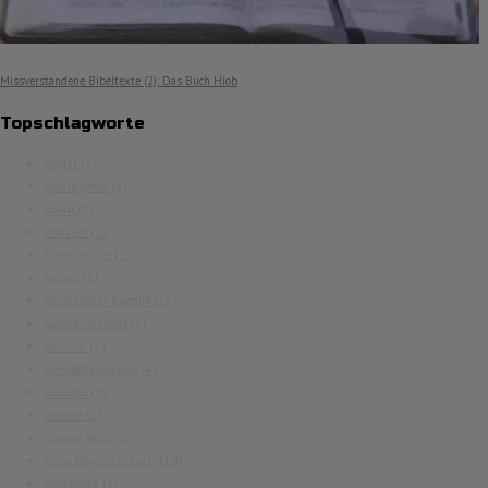
Missverstandene Bibeltexte (2): Das Buch Hiob
Topschlagworte
Angst
(2)
Apologetik
(2)
Bund
(2)
Endzeit
(7)
Freier Wille
(12)
Gebet
(6)
Geistlicher Kampf
(2)
Gemeinschaft
(1)
Gericht
(2)
Gewaltlosigkeit
(4)
Glaube
(3)
Gnade
(1)
Gottes Wille
(5)
Greg Boyd deutsch
(18)
Hoffnung
(1)